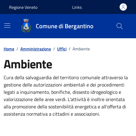
Vai ai contenuti
Vai al footer
Regione Veneto
Links
Comune di Bergantino
Home
/
Amministrazione
/
Uffici
/
Ambiente
Ambiente
Cura della salvaguardia del territorio comunale attraverso la
gestione delle autorizzazioni ambientali e dei procedimenti
legati a inquinamento, bonifiche, dissesto idrogeologico e
valorizzazione delle aree verdi. L'attività è inoltre orientata
alla promozione della sostenibilità energetica e all'offerta di
assistenza normativa a cittadini e associazioni.