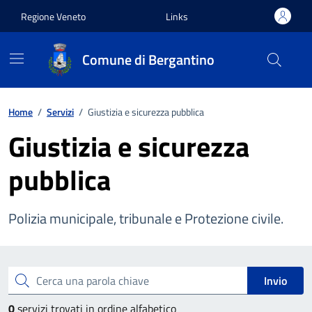
Vai ai contenuti
Vai al footer
Regione Veneto
Links
Comune di Bergantino
Home
/
Servizi
/
Giustizia e sicurezza pubblica
Giustizia e sicurezza
pubblica
Polizia municipale, tribunale e Protezione civile.
Esplora tutti i servizi
Cerca una parola chiave
Invio
0
servizi trovati in ordine alfabetico