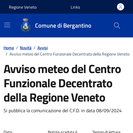
Vai ai contenuti
Vai al footer
Regione Veneto
Links
Comune di Bergantino
Home
/
Novità
/
Avvisi
/
Avviso meteo del Centro Funzionale Decentrato della Regione Veneto
Avviso meteo del Centro
Funzionale Decentrato
della Regione Veneto
Dettagli della notizia
Si pubblica la comunicazione del C.F.D. in data 08/09/2024
Data:
Notizia scaduta il:
Tempo di lettura: