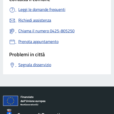
Leggi le domande frequenti
Richiedi assistenza
Chiama il numero 0425-805250
Prenota appuntamento
Problemi in città
Segnala disservizio