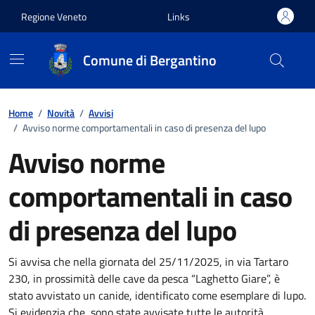
Vai ai contenuti
Vai al footer
Regione Veneto
Links
Comune di Bergantino
Home
/
Novità
/
Avvisi
/
Avviso norme comportamentali in caso di presenza del lupo
Avviso norme
comportamentali in caso
di presenza del lupo
Dettagli della notizia
Si avvisa che nella giornata del 25/11/2025, in via Tartaro
230, in prossimità delle cave da pesca “Laghetto Giare”, è
stato avvistato un canide, identificato come esemplare di lupo.
Si evidenzia che, sono state avvisate tutte le autorità