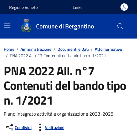
Vai ai contenuti
Vai al footer
Regione Veneto
Links
Comune di Bergantino
Home
/
Amministrazione
/
Documenti e Dati
/
Atto normativo
/
PNA 2022 All. n°7 Contenuti del bando tipo n. 1/2021
PNA 2022 All. n°7
Contenuti del bando tipo
n. 1/2021
Piano integrato attività e organizzazione 2023-2025
Condividi
Vedi azioni