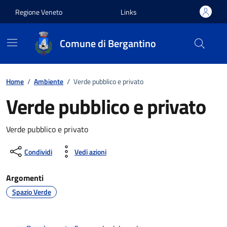
Vai ai contenuti
Vai al footer
Regione Veneto
Links
Comune di Bergantino
Home
/
Ambiente
/
Verde pubblico e privato
Verde pubblico e privato
Verde pubblico e privato
Condividi
Vedi azioni
Argomenti
Spazio Verde